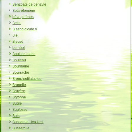
Benzoate de benzyle
Beta-élémène
béta-pinènes
Bette
Bisaboloxyde A
Blé
Bleuet
bornéol
Bouillon blanc
Bouleau
Bourdaine
Bourrache
Bronchodilatatrice
Brunelle
Bruyère
Bryonne
Bugle
Buglosse
Buis
Busserole Uva Ursi
Busserolle