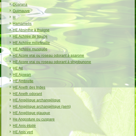
Guarana
Guimauve
H
Hamamelis
HE Absinthe à thujone
HE Achilée de ligurie
HE Achilée millefeuille
HE Achilée musquée
HE Acore vrai ou roseau odorant à asarone
HE Acore vrai ou roseau odorant à shyobunone
HE Ail
HE Ajowan
HE Ambrette
HE Aneth des Indes
HE Aneth odorant
HE Angélique archangélique
HE Angélique archangélique (sem)
HE Angélique glauque
He Angosture ou cuspare
HE Anis étoilé
HE Anis vert