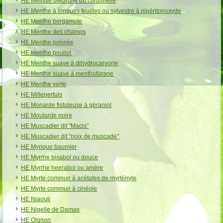
HE Mélisse officinale ou citronnelle
HE Menthe à longues feuilles ou sylvestre à pipéritonoxyde
HE Menthe bergamote
HE Menthe des champs
HE Menthe poivrée
HE Menthe pouliot
HE Menthe suave à dihydrocarvone
HE Menthe suave à menthofurane
HE Menthe verte
HE Millepertuis
HE Monarde fistuleuse à géraniol
HE Moutarde noire
HE Muscadier dit "Macis"
HE Muscadier dit "noix de muscade"
HE Myrique baumier
HE Myrrhe bisabol ou douce
HE Myrrhe heerabol ou amère
HE Myrte commun à acétates de myrtényle
HE Myrte commun à cinéole
HE Niaouli
HE Nigelle de Damas
HE Oignon