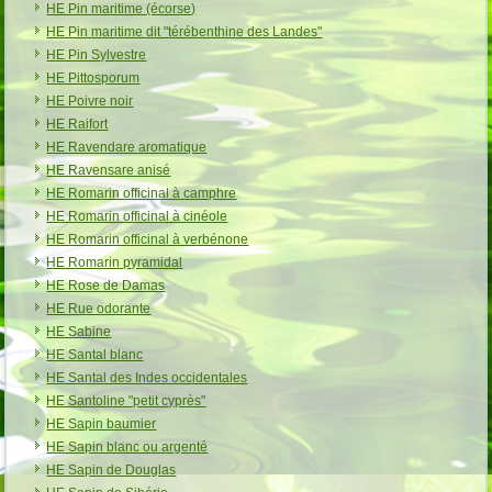
HE Pin maritime (écorse)
HE Pin maritime dit "térébenthine des Landes"
HE Pin Sylvestre
HE Pittosporum
HE Poivre noir
HE Raifort
HE Ravendare aromatique
HE Ravensare anisé
HE Romarin officinal à camphre
HE Romarin officinal à cinéole
HE Romarin officinal à verbénone
HE Romarin pyramidal
HE Rose de Damas
HE Rue odorante
HE Sabine
HE Santal blanc
HE Santal des Indes occidentales
HE Santoline "petit cyprès"
HE Sapin baumier
HE Sapin blanc ou argenté
HE Sapin de Douglas