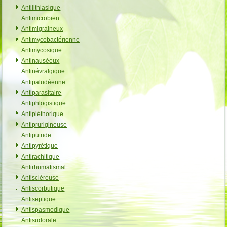
Antilithiasique
Antimicrobien
Antimigraineux
Antimycobactérienne
Antimycosique
Antinauséeux
Antinévralgique
Antipaludéenne
Antiparasitaire
Antiphlogistique
Antipléthorique
Antiprurigineuse
Antiputride
Antipyrétique
Antirachitique
Antirhumatismal
Antiscléreuse
Antiscorbutique
Antiseptique
Antispasmodique
Antisudorale