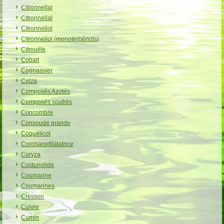
Citronnellal
Citronnellal
Citronnellol
Citronnellol (monoterpénols)
Citrouille
Cobalt
Cognassier
Colza
Composés Azotés
Composés soufrés
Concombre
Consoude grande
Coquelicot
Coronarodilatatrice
Coryza
Costunolide
Coumarine
Coumarines
Cresson
Cuivre
Cumin