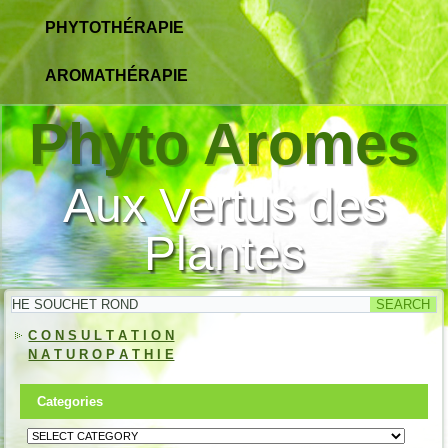
PHYTOTHÉRAPIE
AROMATHÉRAPIE
Phyto Aromes
Aux Vertus des
Plantes
C O N S U L T A T I O N
N A T U R O P A T H I E
Categories
Categories