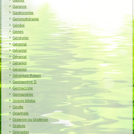
Galipol
Garance
Gastronomie
Gemmothérapie
Génépi
Genes
Génévrier
Géranial
Géranial
Géranial
Géraniol
Géraniol
Géranium Robert
Germacrène D
Germacrone
Germandrée
Ginkgo biloba
Girofle
Gnaphale
Grateron ou Gratteron
Gratiole
Grenadier