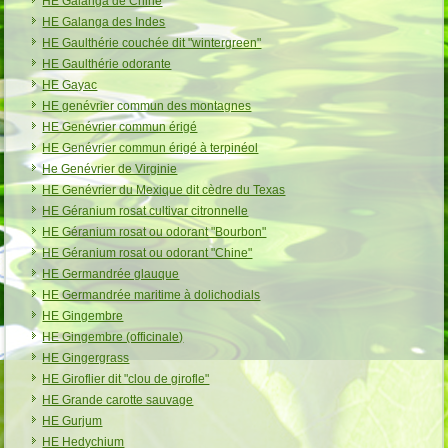
HE Galanga de Chine
HE Galanga des Indes
HE Gaulthérie couchée dit "wintergreen"
HE Gaulthérie odorante
HE Gayac
HE genévrier commun des montagnes
HE Genévrier commun érigé
HE Genévrier commun érigé à terpinéol
He Genévrier de Virginie
HE Genévrier du Mexique dit cèdre du Texas
HE Géranium rosat cultivar citronnelle
HE Géranium rosat ou odorant "Bourbon"
HE Géranium rosat ou odorant "Chine"
HE Germandrée glauque
HE Germandrée maritime à dolichodials
HE Gingembre
HE Gingembre (officinale)
HE Gingergrass
HE Giroflier dit "clou de girofle"
HE Grande carotte sauvage
HE Gurjum
HE Hedychium