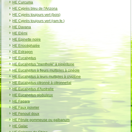
HE Curcuma
HE Cyprès bleu de l'Arizona
HE Cyprès toujours vert (bois)
HE Cyprès toujours vert (ram.fe.)
HE Davana
HE Elémi
HE Epinette noire
HE Eriocéphalée
HE Estragon
HE Eucalyptus
HE Eucalyptus "mentholé" à pipéritone
HE Eucalyptus à fleurs multiples à cinéole
HE Eucalyptus à leurs multiples à cryptone
HE Eucalyptus citronné à citronnellal
HE Eucalyptus d'Australie
HE Eucalyptus globuleux
HE Fagara
HE Faux poivrier
HE Fenouil doux
HE Férule gommeuse ou galbanum
HE Gaïac