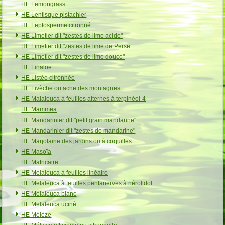
HE Lemongrass
HE Lentisque pistachier
HE Leptosperme citronné
HE Limetier dit "zestes de lime acide"
HE Limetier dit "zestes de lime de Perse
HE Limetier dit "zestes de lime douce"
HE Linaloe
HE Listée citronnée
HE Livèche ou ache des montagnes
HE Malaleuca à feuilles alternes à terpinéol-4
HE Mammea
HE Mandarinier dit "petit grain mandarine"
HE Mandarinier dit "zestes de mandarine"
HE Marjolaine des jardins ou à coquilles
HE Masoïa
HE Matricaire
HE Melaleuca à feuilles linéaire
HE Melaleuca à feuilles pentanerves à nérolidol
HE Melaleuca blanc
HE Melaleuca uciné
HE Mélèze