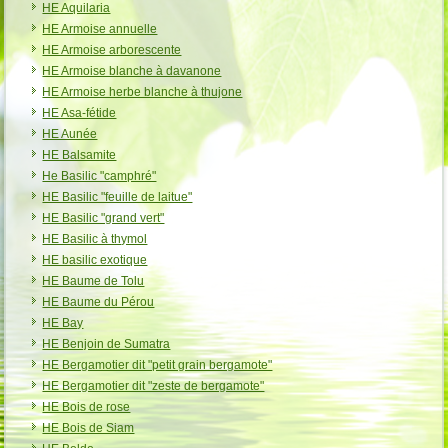
HE Aquilaria
HE Armoise annuelle
HE Armoise arborescente
HE Armoise blanche à davanone
HE Armoise herbe blanche à thujone
HE Asa-fétide
HE Aunée
HE Balsamite
He Basilic "camphré"
HE Basilic "feuille de laitue"
HE Basilic "grand vert"
HE Basilic à thymol
HE basilic exotique
HE Baume de Tolu
HE Baume du Pérou
HE Bay
HE Benjoin de Sumatra
HE Bergamotier dit "petit grain bergamote"
HE Bergamotier dit "zeste de bergamote"
HE Bois de rose
HE Bois de Siam