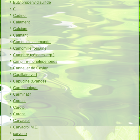
Butylpropenyldisulfide
C
Cadinol
Calament
Calcium
Calmant
Camomille allemande
Camomille romaine
Camphre (cétones terp.)
camphre-monotepénones
Cannelier de Ceylan
Capillaire vert
Capucine (Grande)
Cardiotonique
Carminatif
Carotol
Carotol
Carotte
Carvacrol
Carvacrol M.E.
carvone