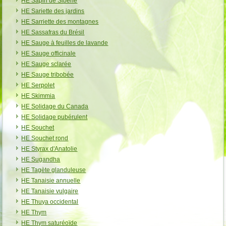
HE Sapin de Sibérie
HE Sariette des jardins
HE Sarriette des montagnes
HE Sassafras du Brésil
HE Sauge à feuilles de lavande
HE Sauge officinale
HE Sauge sclarée
HE Sauge tribobée
HE Serpolet
HE Skimmia
HE Solidage du Canada
HE Solidage pubérulent
HE Souchet
HE Souchet rond
HE Styrax d'Anatolie
HE Sugandha
HE Tagète glanduleuse
HE Tanaisie annuelle
HE Tanaisie vulgaire
HE Thuya occidental
HE Thym
HE Thym saturéoïde