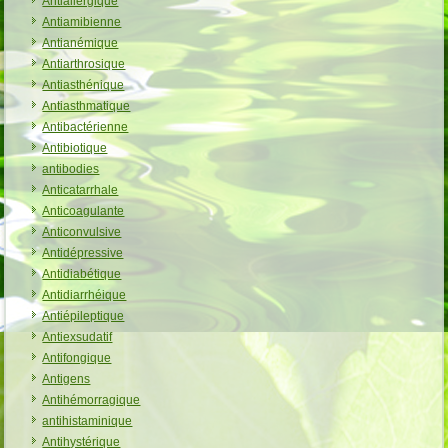
Antiallergique
Antiamibienne
Antianémique
Antiarthrosique
Antiasthénique
Antiasthmatique
Antibactérienne
Antibiotique
antibodies
Anticatarrhale
Anticoagulante
Anticonvulsive
Antidépressive
Antidiabétique
Antidiarrhéique
Antiépileptique
Antiexsudatif
Antifongique
Antigens
Antihémorragique
antihistaminique
Antihystérique