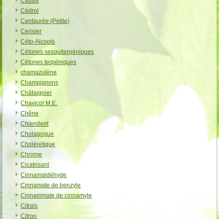
Cassis
Cédrol
Centaurée (Petite)
Cerisier
Céto-Alcools
Cétones sesquiterpéniques
Cétones terpéniques
chamazulène
Champignons
Châtaignier
Chavicol M.E.
Chêne
Chiendent
Cholagogue
Cholérétique
Chrome
Cicatrisant
Cinnamaldéhyde
Cinnamate de benzyle
Cinnammate de cinnamyle
Citrals
Citron