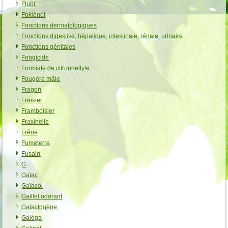
Fluor
Fokiénol
Fonctions dermatologiques
Fonctions digestive, hépatique, intestinale, rénale, urinaire
Fonctions génitales
Fongicide
Formiate de citronnellyle
Fougère mâle
Fragon
Fraisier
Framboisier
Fraxinelle
Frêne
Fumeterre
Fusain
G
Gaïac
Gaïacol
Gaillet odorant
Galactogène
Galéga