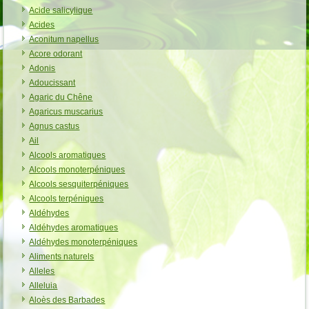
Acide salicylique
Acides
Aconitum napellus
Acore odorant
Adonis
Adoucissant
Agaric du Chêne
Agaricus muscarius
Agnus castus
Ail
Alcools aromatiques
Alcools monoterpéniques
Alcools sesquiterpéniques
Alcools terpéniques
Aldéhydes
Aldéhydes aromatiques
Aldéhydes monoterpéniques
Aliments naturels
Alleles
Alleluia
Aloès des Barbades