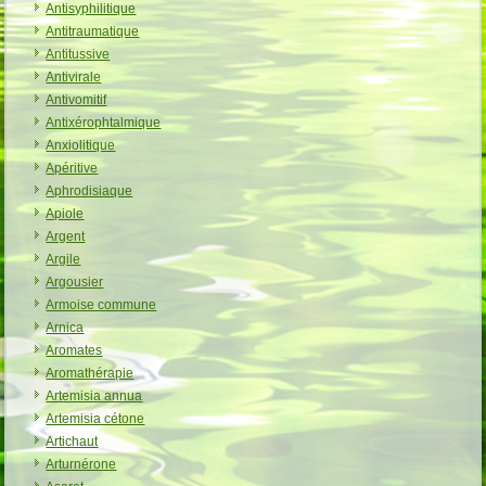
Antisyphilitique
Antitraumatique
Antitussive
Antivirale
Antivomitif
Antixérophtalmique
Anxiolitique
Apéritive
Aphrodisiaque
Apiole
Argent
Argile
Argousier
Armoise commune
Arnica
Aromates
Aromathérapie
Artemisia annua
Artemisia cétone
Artichaut
Arturnérone