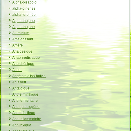
Alpha-bisabolol
alpha-pinènes
alpha-terpinéol
Alpha-thujone
Alphe-thujone
Aluminium
Amaigrissant
Amère
Analgésique
Anaphrodisiaque
Anesthésique
Aneth
Angélate d'iso-butyle
Anis vert
Antalgique
Anthelminthique
Anti-fermentaire
Anti-galactogène
Anti-infectieux
Anti-inflammatoire
Anti-toxique