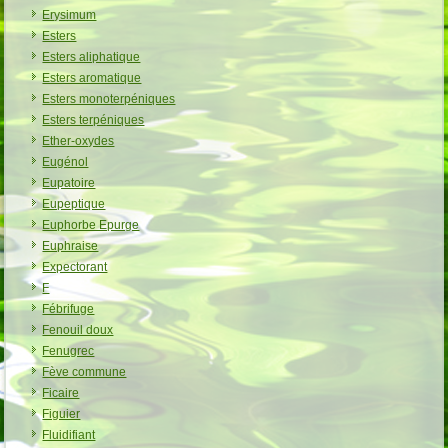
Erysimum
Esters
Esters aliphatique
Esters aromatique
Esters monoterpéniques
Esters terpéniques
Ether-oxydes
Eugénol
Eupatoire
Eupeptique
Euphorbe Epurge
Euphraise
Expectorant
F
Fébrifuge
Fenouil doux
Fenugrec
Fève commune
Ficaire
Figuier
Fluidifiant