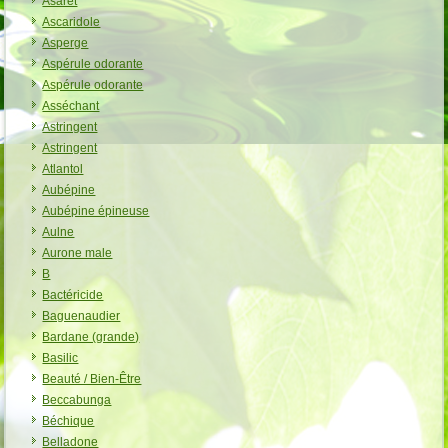
Asaret
Ascaridole
Asperge
Aspérule odorante
Aspérule odorante
Asséchant
Astringent
Astringent
Atlantol
Aubépine
Aubépine épineuse
Aulne
Aurone male
B
Bactéricide
Baguenaudier
Bardane (grande)
Basilic
Beauté / Bien-Être
Beccabunga
Béchique
Belladone