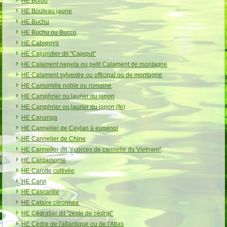
HE Boldo
HE Bouleau jaune
HE Buchu
HE Buchu ou Bucco
HE Cabreuva
HE Cajuputier dit "Cajeput"
HE Calament nepeta ou petit Calament de montagne
HE Calament sylvestre ou officinal ou de montagne
HE Camomille noble ou romaine
HE Camphrier ou laurier du japon
HE Camphrier ou laurier du japon (fe)
HE Cananga
HE Cannelier de Ceylan à eugénol
HE Cannelier de Chine
HE Cannelier dit "écorces de cannelle du Vietnam"
HE Cardamome
HE Carotte cultivée
HE Carvi
HE Cascarille
HE Cataire citronnée
HE Cédratier dit "zeste de cédrat"
HE Cèdre de l'atlantique ou de l'Atlas