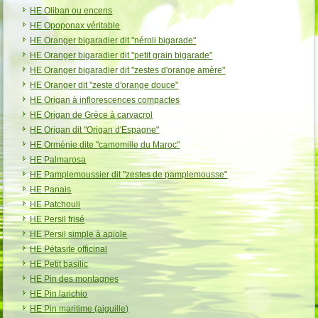
HE Oliban ou encens
HE Opoponax véritable
HE Oranger bigaradier dit "néroli bigarade"
HE Oranger bigaradier dit "petit grain bigarade"
HE Oranger bigaradier dit "zestes d'orange amère"
HE Oranger dit "zeste d'orange douce"
HE Origan à inflorescences compactes
HE Origan de Grèce à carvacrol
HE Origan dit "Origan d'Espagne"
HE Orménie dite "camomille du Maroc"
HE Palmarosa
HE Pamplemoussier dit "zestes de pamplemousse"
HE Panais
HE Patchouli
HE Persil frisé
HE Persil simple à apiole
HE Pétasite officinal
HE Petit basilic
HE Pin des montagnes
HE Pin larichio
HE Pin maritime (aiguille)