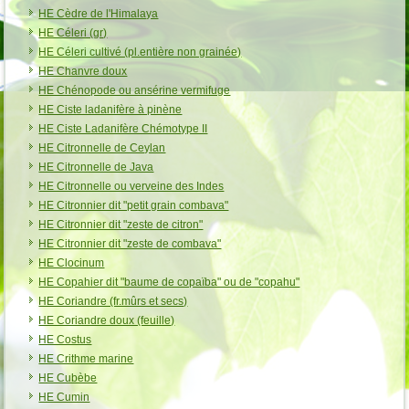
HE Cèdre de l'Himalaya
HE Céleri (gr)
HE Céleri cultivé (pl.entière non grainée)
HE Chanvre doux
HE Chénopode ou ansérine vermifuge
HE Ciste ladanifère à pinène
HE Ciste Ladanifère Chémotype II
HE Citronnelle de Ceylan
HE Citronnelle de Java
HE Citronnelle ou verveine des Indes
HE Citronnier dit "petit grain combava"
HE Citronnier dit "zeste de citron"
HE Citronnier dit "zeste de combava"
HE Clocinum
HE Copahier dit "baume de copaïba" ou de "copahu"
HE Coriandre (fr.mûrs et secs)
HE Coriandre doux (feuille)
HE Costus
HE Crithme marine
HE Cubèbe
HE Cumin