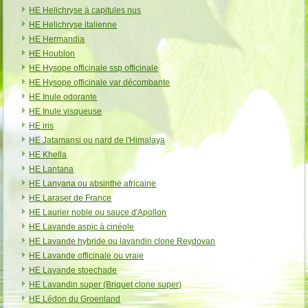
HE Helichryse à capitules nus
HE Helichryse italienne
HE Hermandia
HE Houblon
HE Hysope officinale ssp officinale
HE Hysope officinale var décombante
HE Inule odorante
HE Inule visqueuse
HE iris
HE Jatamansi ou nard de l'Himalaya
HE Khella
HE Lantana
HE Lanyana ou absinthe africaine
HE Laraser de France
HE Laurier noble ou sauce d'Apollon
HE Lavande aspic à cinéole
HE Lavande hybride ou lavandin clone Reydovan
HE Lavande officinale ou vraie
HE Lavande stoechade
HE Lavandin super (Briquet clone super)
HE Lédon du Groenland