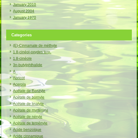
January 2010
August 2004
January 1970
Categories
(E)-Cinnamate de méthyle
1.8-cinéol-oxydes terp.
1.8-cinéole
3n-butylphthalide
A
Abricot
Acerola
Acétate de Benzyle
Acétate de bornyle
Acétate de linalyle
Acétate de myrtényle
Acétate de néryle
Acétate de terpényle
Acide benzoïque
Acide cinnamique