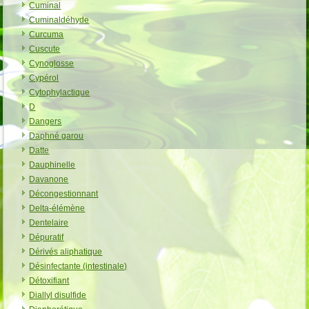
Cuminal
Cuminaldéhyde
Curcuma
Cuscute
Cynoglosse
Cypérol
Cytophylactique
D
Dangers
Daphné garou
Datte
Dauphinelle
Davanone
Décongestionnant
Delta-élémène
Dentelaire
Dépuratif
Dérivés aliphatique
Désinfectante (intestinale)
Détoxifiant
Diallyl disulfide