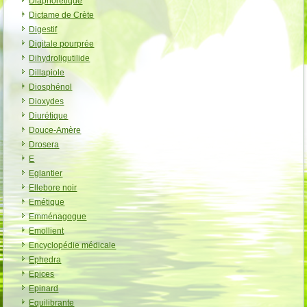
Diaphorétique
Dictame de Crète
Digestif
Digitale pourprée
Dihydroligutilide
Dillapiole
Diosphénol
Dioxydes
Diurétique
Douce-Amère
Drosera
E
Eglantier
Ellebore noir
Emétique
Emménagogue
Emollient
Encyclopédie médicale
Ephedra
Epices
Epinard
Equilibrante