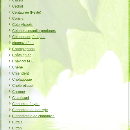
Cassis
Cédrol
Centaurée (Petite)
Cerisier
Céto-Alcools
Cétones sesquiterpéniques
Cétones terpéniques
chamazulène
Champignons
Châtaignier
Chavicol M.E.
Chêne
Chiendent
Cholagogue
Cholérétique
Chrome
Cicatrisant
Cinnamaldéhyde
Cinnamate de benzyle
Cinnammate de cinnamyle
Citrals
Citron