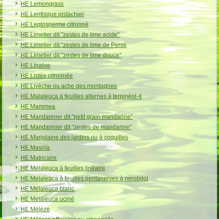
HE Lemongrass
HE Lentisque pistachier
HE Leptosperme citronné
HE Limetier dit "zestes de lime acide"
HE Limetier dit "zestes de lime de Perse
HE Limetier dit "zestes de lime douce"
HE Linaloe
HE Listée citronnée
HE Livèche ou ache des montagnes
HE Malaleuca à feuilles alternes à terpinéol-4
HE Mammea
HE Mandarinier dit "petit grain mandarine"
HE Mandarinier dit "zestes de mandarine"
HE Marjolaine des jardins ou à coquilles
HE Masoïa
HE Matricaire
HE Melaleuca à feuilles linéaire
HE Melaleuca à feuilles pentanerves à nérolidol
HE Melaleuca blanc
HE Melaleuca uciné
HE Mélèze