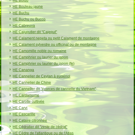
HE Boldo
HE Bouleau jaune
HE Buchu
HE Buchu ou Bucco
HE Cabreuva
HE Cajuputier dit "Cajeput"
HE Calament nepeta ou petit Calament de montagne
HE Calament sylvestre ou officinal ou de montagne
HE Camomille noble ou romaine
HE Camphrier ou laurier du japon
HE Camphrier ou laurier du japon (fe)
HE Cananga
HE Cannelier de Ceylan à eugénol
HE Cannelier de Chine
HE Cannelier dit "écorces de cannelle du Vietnam"
HE Cardamome
HE Carotte cultivée
HE Carvi
HE Cascarille
HE Cataire citronnée
HE Cédratier dit "zeste de cédrat"
HE Cèdre de l'atlantique ou de l'Atlas