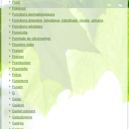
Fluor
Fokiénol
Fonctions dermatologiques
Fonctions digestive, hépatique, intestinale, rénale, urinaire
Fonctions génitales
Fongicide
Formiate de citronnellyle
Fougère mâle
Fragon
Fraisier
Framboisier
Fraxinelle
Frêne
Fumeterre
Fusain
G
Gaïac
Gaïacol
Gaillet odorant
Galactogène
Galéga