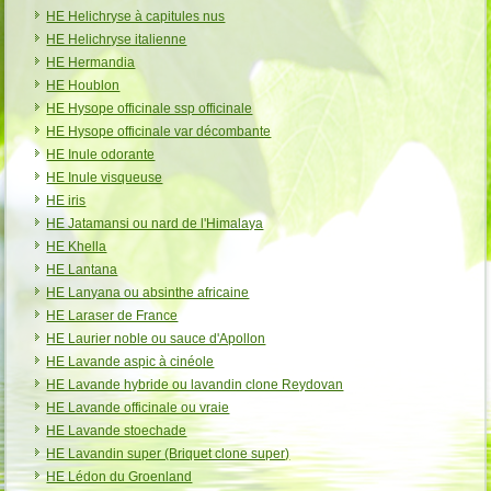
HE Helichryse à capitules nus
HE Helichryse italienne
HE Hermandia
HE Houblon
HE Hysope officinale ssp officinale
HE Hysope officinale var décombante
HE Inule odorante
HE Inule visqueuse
HE iris
HE Jatamansi ou nard de l'Himalaya
HE Khella
HE Lantana
HE Lanyana ou absinthe africaine
HE Laraser de France
HE Laurier noble ou sauce d'Apollon
HE Lavande aspic à cinéole
HE Lavande hybride ou lavandin clone Reydovan
HE Lavande officinale ou vraie
HE Lavande stoechade
HE Lavandin super (Briquet clone super)
HE Lédon du Groenland