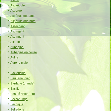
Asaret
Ascaridole
Asperge
Aspérule odorante
Aspérule odorante
Asséchant
Astringent
Astringent
Atlantol
Aubépine
Aubépine épineuse
Aulne
Aurone male
B
Bactéricide
Baguenaudier
Bardane (grande)
Basilic
Beauté / Bien-Être
Beccabunga
Béchique
Belladone