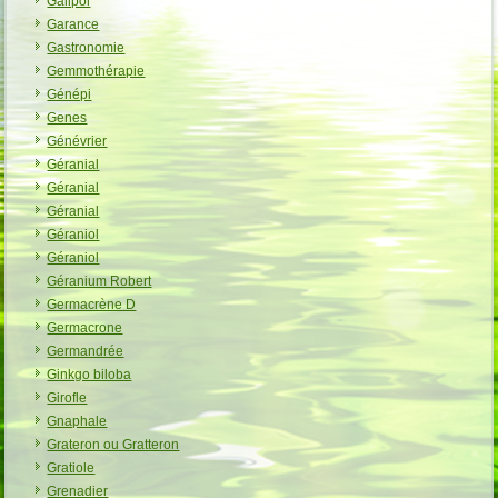
Galipol
Garance
Gastronomie
Gemmothérapie
Génépi
Genes
Génévrier
Géranial
Géranial
Géranial
Géraniol
Géraniol
Géranium Robert
Germacrène D
Germacrone
Germandrée
Ginkgo biloba
Girofle
Gnaphale
Grateron ou Gratteron
Gratiole
Grenadier