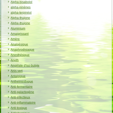
Alpha-bisabolol
alpha-pinènes
alpha-terpinéol
Alpha-thujone
Alphe-thujone
Aluminium
Amaigrissant
Amère
Analgésique
Anaphrodisiaque
Anesthésique
Aneth
Angélate d'iso-butyle
Anis vert
Antalgique
Anthelminthique
Anti-fermentaire
Anti-galactogène
Anti-infectieux
Anti-inflammatoire
Anti-toxique