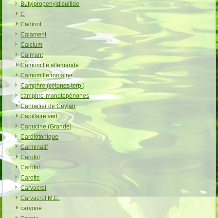
Butylpropenyldisulfide
C
Cadinol
Calament
Calcium
Calmant
Camomille allemande
Camomille romaine
Camphre (cétones terp.)
camphre-monotepénones
Cannelier de Ceylan
Capillaire vert
Capucine (Grande)
Cardiotonique
Carminatif
Carotol
Carotol
Carotte
Carvacrol
Carvacrol M.E.
carvone