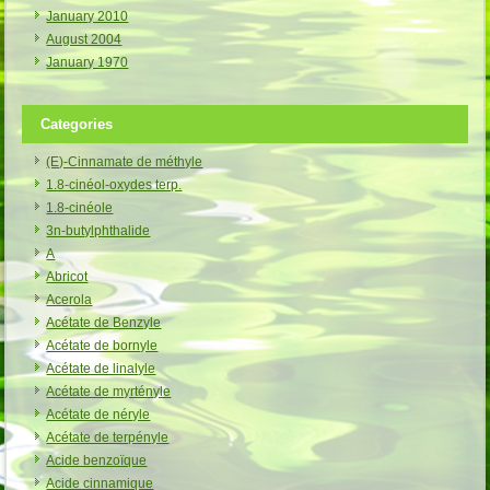
January 2010
August 2004
January 1970
Categories
(E)-Cinnamate de méthyle
1.8-cinéol-oxydes terp.
1.8-cinéole
3n-butylphthalide
A
Abricot
Acerola
Acétate de Benzyle
Acétate de bornyle
Acétate de linalyle
Acétate de myrtényle
Acétate de néryle
Acétate de terpényle
Acide benzoïque
Acide cinnamique