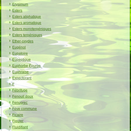
Erysimum
Esters
Esters aliphatique
Esters aromatique
Esters monoterpéniques
Esters terpéniques
Ether-oxydes
Eugénol
Eupatoire
Eupeptique
Euphorbe Epurge
Euphraise
Expectorant
F
Fébrifuge
Fenouil doux
Fenugrec
Fève commune
Ficaire
Figuier
Fluidifiant