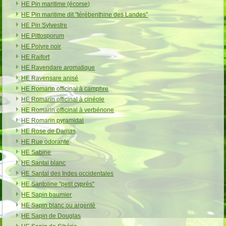
HE Pin maritime (écorse)
HE Pin maritime dit "térébenthine des Landes"
HE Pin Sylvestre
HE Pittosporum
HE Poivre noir
HE Raifort
HE Ravendare aromatique
HE Ravensare anisé
HE Romarin officinal à camphre
HE Romarin officinal à cinéole
HE Romarin officinal à verbénone
HE Romarin pyramidal
HE Rose de Damas
HE Rue odorante
HE Sabine
HE Santal blanc
HE Santal des Indes occidentales
HE Santoline "petit cyprès"
HE Sapin baumier
HE Sapin blanc ou argenté
HE Sapin de Douglas