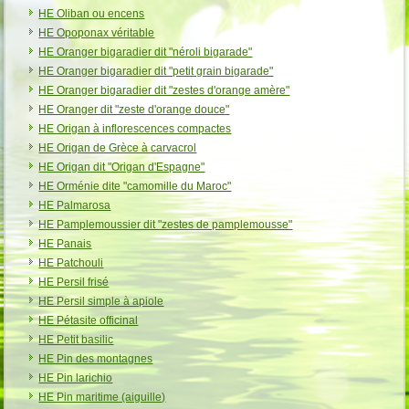
HE Oliban ou encens
HE Opoponax véritable
HE Oranger bigaradier dit "néroli bigarade"
HE Oranger bigaradier dit "petit grain bigarade"
HE Oranger bigaradier dit "zestes d'orange amère"
HE Oranger dit "zeste d'orange douce"
HE Origan à inflorescences compactes
HE Origan de Grèce à carvacrol
HE Origan dit "Origan d'Espagne"
HE Orménie dite "camomille du Maroc"
HE Palmarosa
HE Pamplemoussier dit "zestes de pamplemousse"
HE Panais
HE Patchouli
HE Persil frisé
HE Persil simple à apiole
HE Pétasite officinal
HE Petit basilic
HE Pin des montagnes
HE Pin larichio
HE Pin maritime (aiguille)