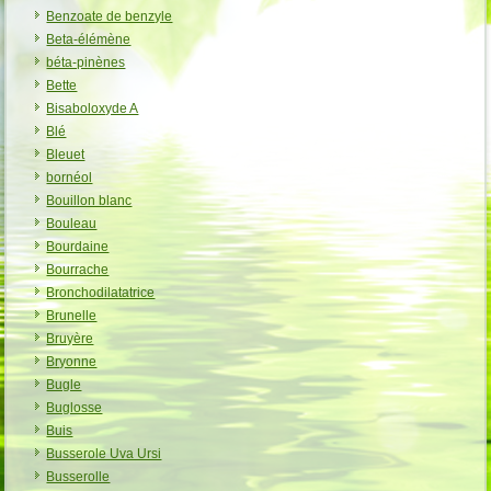
Benzoate de benzyle
Beta-élémène
béta-pinènes
Bette
Bisaboloxyde A
Blé
Bleuet
bornéol
Bouillon blanc
Bouleau
Bourdaine
Bourrache
Bronchodilatatrice
Brunelle
Bruyère
Bryonne
Bugle
Buglosse
Buis
Busserole Uva Ursi
Busserolle