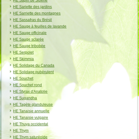
HE Sapin de Sibérie
HE Sariette des jardins
HE Sarriette des montagnes
HE Sassafras du Brésil
HE Sauge à feuilles de lavande
HE Sauge officinale
HE Sauge sclarée
HE Sauge tribobée
HE Serpolet
HE Skimmia
HE Solidage du Canada
HE Solidage pubérulent
HE Souchet
HE Souchet rond
HE Styrax d'Anatolie
HE Sugandha
HE Tagète glanduleuse
HE Tanaisie annuelle
HE Tanaisie vulgaire
HE Thuya occidental
HE Thym
HE Thym saturéoïde