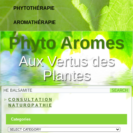
PHYTOTHÉRAPIE
AROMATHÉRAPIE
Phyto Aromes
Aux Vertus des
Plantes
C O N S U L T A T I O N
N A T U R O P A T H I E
Categories
Categories