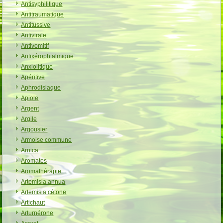
Antisyphilitique
Antitraumatique
Antitussive
Antivirale
Antivomitif
Antixérophtalmique
Anxiolitique
Apéritive
Aphrodisiaque
Apiole
Argent
Argile
Argousier
Armoise commune
Arnica
Aromates
Aromathérapie
Artemisia annua
Artemisia cétone
Artichaut
Arturnérone