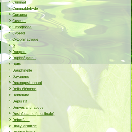
Cuminal
Cuminaldéhyde
Curcuma
Cuscute
Cynoglosse
Cypérol
Cytophylactique
D
Dangers
Daphné garou
Datte
Dauphinelle
Davanone
Décongestionnant
Delta-élémène
Dentelaire
Dépuratif
Dérivés aliphatique
Désinfectante (intestinale)
Détoxifiant
Diallyl disulfide