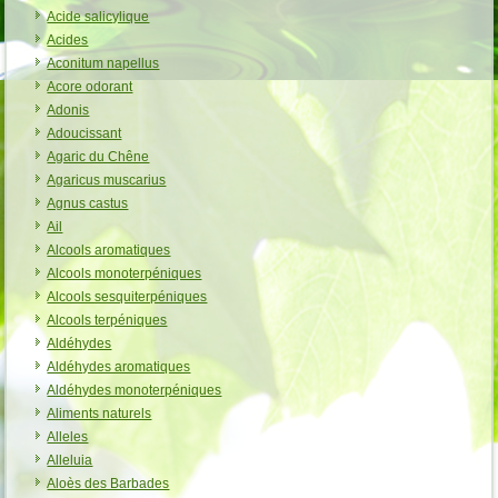
Acide salicylique
Acides
Aconitum napellus
Acore odorant
Adonis
Adoucissant
Agaric du Chêne
Agaricus muscarius
Agnus castus
Ail
Alcools aromatiques
Alcools monoterpéniques
Alcools sesquiterpéniques
Alcools terpéniques
Aldéhydes
Aldéhydes aromatiques
Aldéhydes monoterpéniques
Aliments naturels
Alleles
Alleluia
Aloès des Barbades