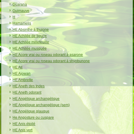
Guarana
Guimauve
H
Hamamelis
HE Absinthe à thujone
HE Achilée de ligurie
HE Achilée millefeuille
HE Achilée musquée
HE Acore vrai ou roseau odorant à asarone
HE Acore vrai ou roseau odorant à shyobunone
HE Ail
HE Ajowan
HE Ambrette
HE Aneth des Indes
HE Aneth odorant
HE Angélique archangélique
HE Angélique archangélique (sem)
HE Angélique glauque
He Angosture ou cuspare
HE Anis étoilé
HE Anis vert