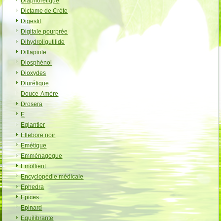
Diaphorétique
Dictame de Crète
Digestif
Digitale pourprée
Dihydroligutilide
Dillapiole
Diosphénol
Dioxydes
Diurétique
Douce-Amère
Drosera
E
Eglantier
Ellebore noir
Emétique
Emménagogue
Emollient
Encyclopédie médicale
Ephedra
Epices
Epinard
Equilibrante