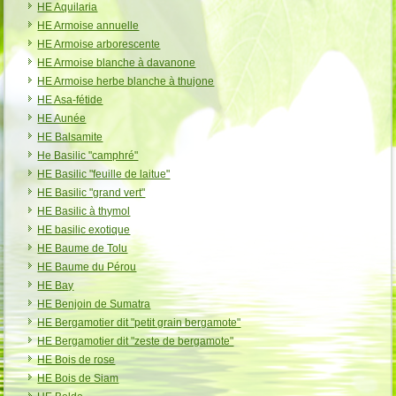
HE Aquilaria
HE Armoise annuelle
HE Armoise arborescente
HE Armoise blanche à davanone
HE Armoise herbe blanche à thujone
HE Asa-fétide
HE Aunée
HE Balsamite
He Basilic "camphré"
HE Basilic "feuille de laitue"
HE Basilic "grand vert"
HE Basilic à thymol
HE basilic exotique
HE Baume de Tolu
HE Baume du Pérou
HE Bay
HE Benjoin de Sumatra
HE Bergamotier dit "petit grain bergamote"
HE Bergamotier dit "zeste de bergamote"
HE Bois de rose
HE Bois de Siam