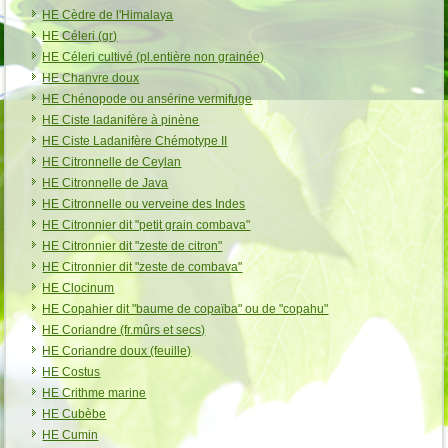
HE Cèdre de l'Himalaya
HE Céleri (gr)
HE Céleri cultivé (pl.entière non grainée)
HE Chanvre doux
HE Chénopode ou ansérine vermifuge
HE Ciste ladanifère à pinène
HE Ciste Ladanifère Chémotype II
HE Citronnelle de Ceylan
HE Citronnelle de Java
HE Citronnelle ou verveine des Indes
HE Citronnier dit "petit grain combava"
HE Citronnier dit "zeste de citron"
HE Citronnier dit "zeste de combava"
HE Clocinum
HE Copahier dit "baume de copaïba" ou de "copahu"
HE Coriandre (fr.mûrs et secs)
HE Coriandre doux (feuille)
HE Costus
HE Crithme marine
HE Cubèbe
HE Cumin