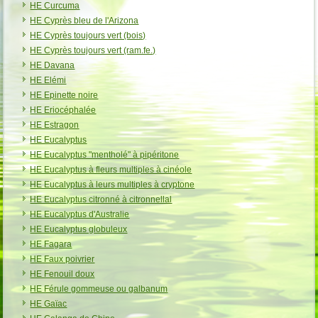
HE Curcuma
HE Cyprès bleu de l'Arizona
HE Cyprès toujours vert (bois)
HE Cyprès toujours vert (ram.fe.)
HE Davana
HE Elémi
HE Epinette noire
HE Eriocéphalée
HE Estragon
HE Eucalyptus
HE Eucalyptus "mentholé" à pipéritone
HE Eucalyptus à fleurs multiples à cinéole
HE Eucalyptus à leurs multiples à cryptone
HE Eucalyptus citronné à citronnellal
HE Eucalyptus d'Australie
HE Eucalyptus globuleux
HE Fagara
HE Faux poivrier
HE Fenouil doux
HE Férule gommeuse ou galbanum
HE Gaïac