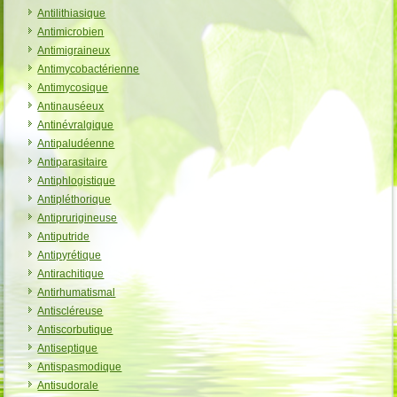
Antilithiasique
Antimicrobien
Antimigraineux
Antimycobactérienne
Antimycosique
Antinauséeux
Antinévralgique
Antipaludéenne
Antiparasitaire
Antiphlogistique
Antipléthorique
Antiprurigineuse
Antiputride
Antipyrétique
Antirachitique
Antirhumatismal
Antiscléreuse
Antiscorbutique
Antiseptique
Antispasmodique
Antisudorale