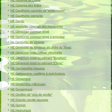
HE Galanga de Chine
HE Galanga des Indes
HE Gaulthérie couchée dit "wintergreen"
HE Gaulthérie odorante
HE Gayac
HE genévrier commun des montagnes
HE Genévrier commun érigé
HE Genévrier commun érigé à terpinéol
He Genévrier de Virginie
HE Genévrier du Mexique dit cèdre du Texas
HE Géranium rosat cultivar citronnelle
HE Géranium rosat ou odorant "Bourbon"
HE Géranium rosat ou odorant "Chine"
HE Germandrée glauque
HE Germandrée maritime à dolichodials
HE Gingembre
HE Gingembre (officinale)
HE Gingergrass
HE Giroflier dit "clou de girofle"
HE Grande carotte sauvage
HE Gurjum
HE Hedychium