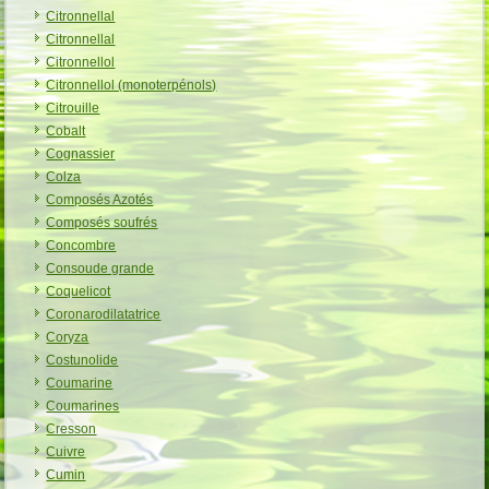
Citronnellal
Citronnellal
Citronnellol
Citronnellol (monoterpénols)
Citrouille
Cobalt
Cognassier
Colza
Composés Azotés
Composés soufrés
Concombre
Consoude grande
Coquelicot
Coronarodilatatrice
Coryza
Costunolide
Coumarine
Coumarines
Cresson
Cuivre
Cumin