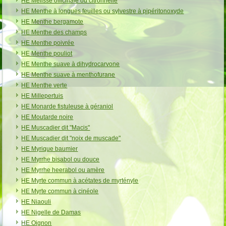
HE Mélisse officinale ou citronnelle
HE Menthe à longues feuilles ou sylvestre à pipéritonoxyde
HE Menthe bergamote
HE Menthe des champs
HE Menthe poivrée
HE Menthe pouliot
HE Menthe suave à dihydrocarvone
HE Menthe suave à menthofurane
HE Menthe verte
HE Millepertuis
HE Monarde fistuleuse à géraniol
HE Moutarde noire
HE Muscadier dit "Macis"
HE Muscadier dit "noix de muscade"
HE Myrique baumier
HE Myrrhe bisabol ou douce
HE Myrrhe heerabol ou amère
HE Myrte commun à acétates de myrtényle
HE Myrte commun à cinéole
HE Niaouli
HE Nigelle de Damas
HE Oignon