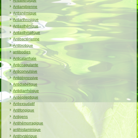
Antiallergique
Antiamibienne
Antianémique
Antiarthrosique
Antiasthénique
Antiasthmatique
Antibactérienne
Antibiotique
antibodies
Anticatarrhale
Anticoagulante
Anticonvulsive
Antidépressive
Antidiabétique
Antidiarrhéique
Antiépileptique
Antiexsudatif
Antifongique
Antigens
Antihémorragique
antihistaminique
Antihystérique