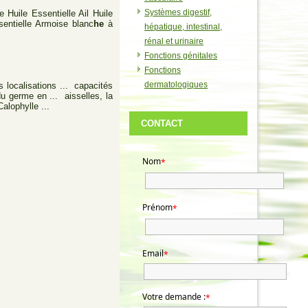
Systèmes digestif,
 Huile Essentielle Ail Huile
sentielle Armoise blanc
he
à
hépatique, intestinal,
rénal et urinaire
Fonctions génitales
Fonctions
dermatologiques
s localisations ... capacités
u germe en ... aisselles, la
alophylle ...
CONTACT
Nom
*
Prénom
*
Email
*
Votre demande :
*