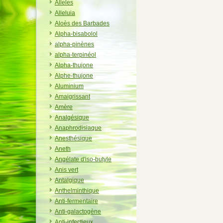
Alleles
Alleluia
Aloès des Barbades
Alpha-bisabolol
alpha-pinènes
alpha-terpinéol
Alpha-thujone
Alphe-thujone
Aluminium
Amaigrissant
Amère
Analgésique
Anaphrodisiaque
Anesthésique
Aneth
Angélate d'iso-butyle
Anis vert
Antalgique
Anthelminthique
Anti-fermentaire
Anti-galactogène
Anti-infectieux