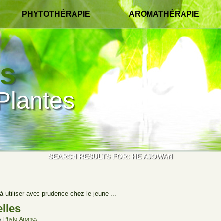
PHYTOTHÉRAPIE
AROMATHÉRAPIE
s
Plantes
SEARCH RESULTS FOR:
HE AJOWAN
à utiliser avec prudence c
he
z le jeune ...
elles
y
Phyto-Aromes