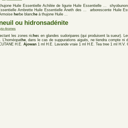
hujone Huile Essentielle Achilée de ligurie Huile Essentielle ... shyobunone
ssentielle Ambrette Huile Essentielle Aneth des ... arborescente Huile Es
 Armoise
he
rbe blanc
he
à thujone Huile ...
neuil ou hidronsadénite
yto-Aromes
ectant les zones ric
he
s en glandes sudoripares (qui produisent la sueur). Le
e. L’homéopat
he
, dans le cas de suppurations aiguës, ne tiendra compte ni d
 CUTANE H.E.
Ajowan
1 ml H.E. Lavande vraie 1 ml H.E. Tea tree 1 ml H.V. C