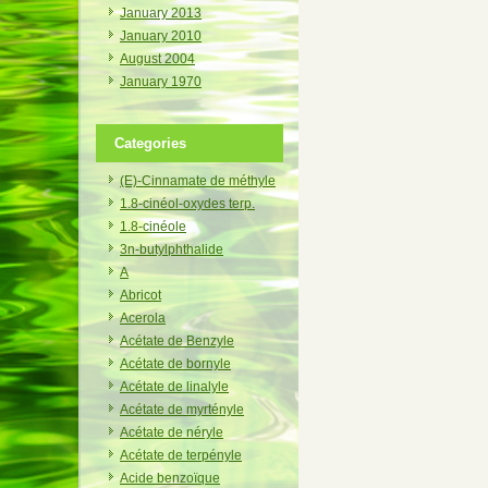
January 2013
January 2010
August 2004
January 1970
Categories
(E)-Cinnamate de méthyle
1.8-cinéol-oxydes terp.
1.8-cinéole
3n-butylphthalide
A
Abricot
Acerola
Acétate de Benzyle
Acétate de bornyle
Acétate de linalyle
Acétate de myrtényle
Acétate de néryle
Acétate de terpényle
Acide benzoïque