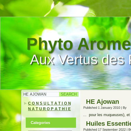
Phyto Arome
Aux Vertus des 
HE Ajowan
C O N S U L T A T I O N
Published
1 January 2010
|
By
N A T U R O P A T H I E
... pour les muqueuses), et 
Huiles Essenti
Categories
Published
17 September 2022
|
B