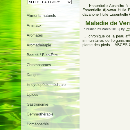
Categories
... Essentielle Absint
he
à t
Essentielle
Ajowan
Huile E
davanone Huile Essentielle
Aliments naturels
Maladie de Ver
Animaux
Published
29 March 2016
|
By
Ph
Aromates
... chronique de la peau aff
immunitaires de l’organism
plante des pieds… ABCES
Aromathérapie
Beauté / Bien-Être
Chromosomes
Dangers
Encyclopédie médicale
Epices
Gastronomie
Gemmothérapie
Homéopathie