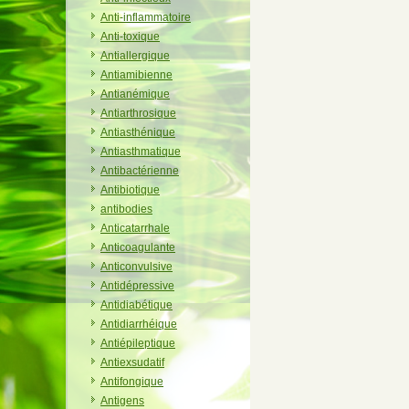
Anti-inflammatoire
Anti-toxique
Antiallergique
Antiamibienne
Antianémique
Antiarthrosique
Antiasthénique
Antiasthmatique
Antibactérienne
Antibiotique
antibodies
Anticatarrhale
Anticoagulante
Anticonvulsive
Antidépressive
Antidiabétique
Antidiarrhéique
Antiépileptique
Antiexsudatif
Antifongique
Antigens