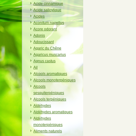
Acide cinnamique
Acide salicylique
Acides
Aconitum napellus
Acore odorant
Adonis
Adoucissant
Agaric du Chêne
Agaricus muscarius
Agnus castus
Ail
Alcools aromatiques
Alcools monoterpéniques
Alcools
sesquiterpéniques
Alcools terpéniques
Aldéhydes
Aldéhydes aromatiques
Aldéhydes
monoterpéniques
Aliments naturels